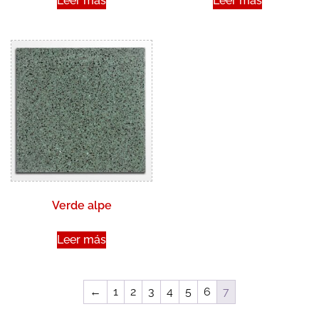
Leer más
Leer más
Verde alpe
Leer más
←
1
2
3
4
5
6
7