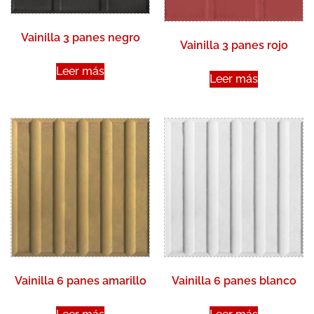
Vainilla 3 panes negro
Vainilla 3 panes rojo
Leer más
Leer más
Vainilla 6 panes amarillo
Vainilla 6 panes blanco